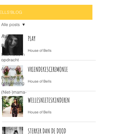
ELLS'BLOG
Alle posts
Alle posts
PLAY
Big Love
House of Bells
Interviews in
opdracht
VRIENDEKESCEREMONIE
Afscheid
Persoonlijke
House of Bells
ontwikkeling
(Niet-)mama-
zijn
WELLESNIETESKINDEREN
House of Bells
STERKER DAN DE DOOD