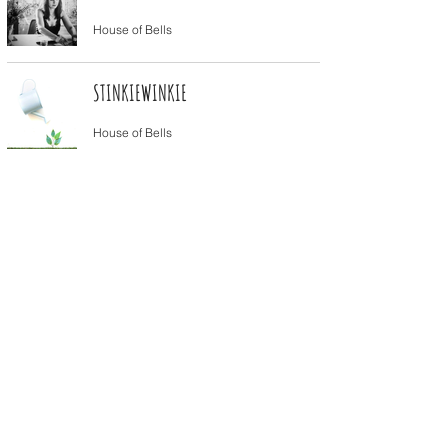
House of Bells
STINKIEWINKIE
House of Bells
CORONA IS A B*TCH
House of Bells
RAUWE ROUW
House of Bells
SPREAD LOVE, NOT VIRUSES
House of Bells