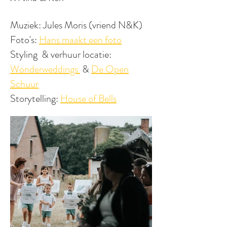
Muziek: Jules Moris (vriend N&K)
Foto's:
Hans maakt een foto
Styling & verhuur locatie:
Wonderweddings
&
De Open
Schuur
Storytelling:
House of Bells