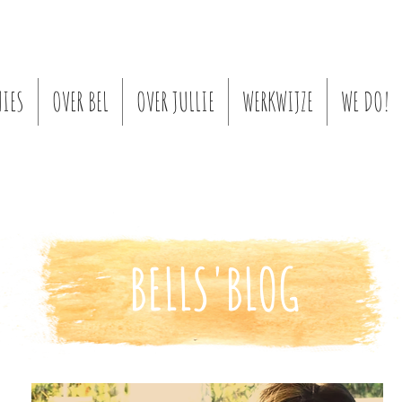
IES
OVER BEL
OVER JULLIE
WERKWIJZE
WE DO!
BELLS'BLOG