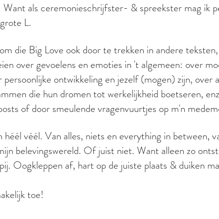
s. Want als ceremonieschrijfster- & spreekster mag ik 
 grote L.
n om die Big Love ook door te trekken in andere teksten, 
eien over gevoelens en emoties in 't algemeen: over mo
persoonlijke ontwikkeling en jezelf (mogen) zijn, over a
ammen die hun dromen tot werkelijkheid boetseren, enz
posts of door smeulende vragenvuurtjes op m'n medeme
n héél véél. Van alles, niets en everything in between,
ijn belevingswereld. Of juist niet. Want alleen zo ontst
j. Oogkleppen af, hart op de juiste plaats & duiken ma
akelijk toe!