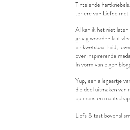
Tintelende hartkriebel
ter ere van Liefde met
Al kan ik het niet late
graag woorden laat vlo
en kwetsbaarheid, over 
over inspirerende mad
In vorm van eigen blog
Yup, een allegaartje va
die deel uitmaken van m
op mens en maatschappi
Liefs & tast bovenal sm