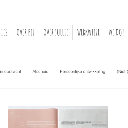
IES
OVER BEL
OVER JULLIE
WERKWIJZE
WE DO!
 in opdracht
Afscheid
Persoonlijke ontwikkeling
(Niet