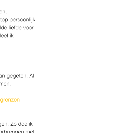
en, 
top persoonlijk 
de liefde voor 
ef ik 
an gegeten. Al 
 men.
e grenzen 
gen. Zo doe ik 
oorbrengen met 