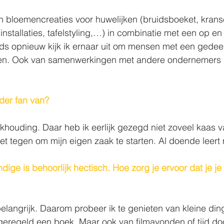
n bloemencreaties voor huwelijken (bruidsboeket, krans
stallaties, tafelstyling,…) in combinatie met een op en 
ds opnieuw kijk ik ernaar uit om mensen met een gedeel
en. Ook van samenwerkingen met andere ondernemers le
der fan van?
khouding. Daar heb ik eerlijk gezegd niet zoveel kaas v
niet tegen om mijn eigen zaak te starten. Al doende leert
ndige is behoorlijk hectisch. Hoe zorg je ervoor dat je j
elangrijk. Daarom probeer ik te genieten van kleine din
 geregeld een boek. Maar ook van filmavonden of tijd d