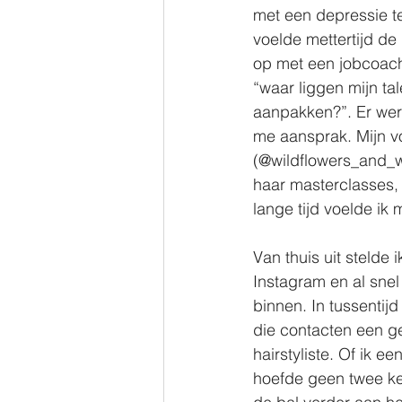
met een depressie 
voelde mettertijd de
op met een jobcoach
“waar liggen mijn tal
aanpakken?”. Er we
me aansprak. Mijn vo
(@wildflowers_and_w
haar masterclasses, 
lange tijd voelde ik 
Van thuis uit stelde 
Instagram en al sne
binnen. In tussentijd
die contacten een g
hairstyliste. Of ik 
hoefde geen twee kee