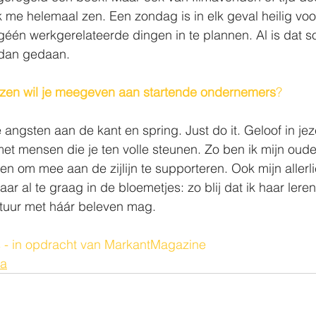
ik me helemaal zen. Een zondag is in elk geval heilig voo
 géén werkgerelateerde dingen in te plannen. Al is dat 
dan gedaan. 
zen wil je meegeven aan startende ondernemers
? 
e angsten aan de kant en spring. Just do it. Geloof in jeze
et mensen die je ten volle steunen. Zo ben ik mijn oud
en om mee aan de zijlijn te supporteren. Ook mijn allerli
aar al te graag in de bloemetjes: zo blij dat ik haar ler
ontuur met háár beleven mag. 
s - in opdracht van MarkantMagazine
ha