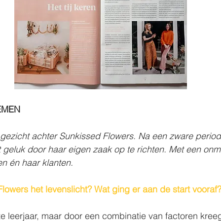
EMEN
gezicht achter Sunkissed Flowers. Na een zware periode
geluk door haar eigen zaak op te richten. Met een onmet
n én haar klanten. 
owers het levenslicht? Wat ging er aan de start vooraf
ste leerjaar, maar door een combinatie van factoren kreeg 