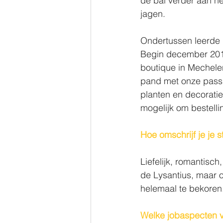
de bal verder aan he
jagen. 
Ondertussen leerde i
Begin december 201
boutique in Mechele
pand met onze passie
planten en decoratie
mogelijk om bestelli
Hoe omschrijf je je s
Liefelijk, romantisch
de Lysantius, maar o
helemaal te bekoren.
Welke jobaspecten vin