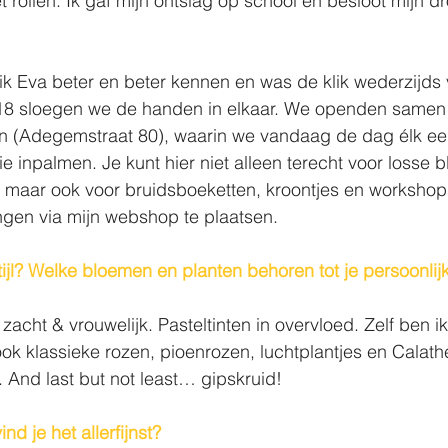
t rollen. Ik gaf mijn ontslag op school en besloot mijn d
k Eva beter en beter kennen en was de klik wederzijds 
8 sloegen we de handen in elkaar. We openden samen
n (Adegemstraat 80), waarin we vandaag de dag élk een 
 inpalmen. Je kunt hier niet alleen terecht voor losse 
 maar ook voor bruidsboeketten, kroontjes en workshops
ngen via mijn webshop te plaatsen.
tijl? Welke bloemen en planten behoren tot je persoonlij
, zacht & vrouwelijk. Pasteltinten in overvloed. Zelf ben i
ok klassieke rozen, pioenrozen, luchtplantjes en Calathe
 And last but not least… gipskruid! 
d je het allerfijnst?