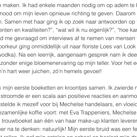
te maken. Ik had enkele maanden nodig om op adem te
 nood om mijn leven opnieuw richting te geven. Daarom 
. Samen met haar ging ik op zoek naar antwoorden op 
enten en kwaliteiten?”, “wat wil ik nu eigenlijk?”, “hoe ka
rd me gevraagd om interviews af te nemen van mensen 
orkeur ging onmiddellijk uit naar floriste Loes van Look
odka). Na een leerrijk, aangenaam gesprek nam ik dee
zonder enige bloemenervaring op mijn teller. Voor het e
m’n hart weer juichen, zó’n hemels gevoel!  
ik mijn eerste boeketten en kroontjes samen. Ik zwierde 
l stroomde er een scala aan positieve reacties en aanm
 stelde ik mezelf voor bij Mechelse handelaars, en vloeid
ezamenlijke koffie voort: met Eva Trappeniers, Mechels
een trouwboeket aan één van haar make-up klanten levere
r na te denken: natuurlijk! Mijn eerste bruid was een fe