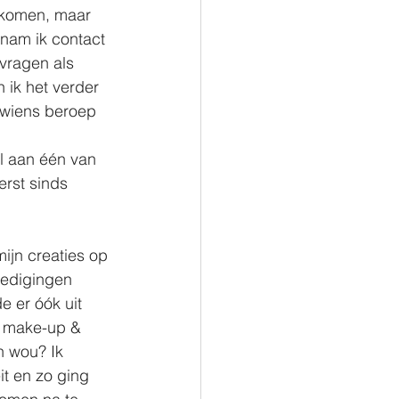
 komen, maar 
nam ik contact 
vragen als 
n ik het verder 
wiens beroep 
 
l aan één van 
erst sinds 
mijn creaties op 
oedigingen 
e er óók uit 
e make-up & 
n wou? Ik 
it en zo ging 