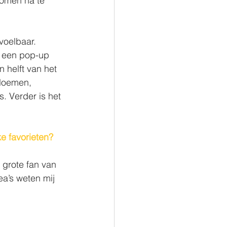
romen na te 
voelbaar. 
 een pop-up 
helft van het 
bloemen, 
. Verder is het 
ke favorieten?
k grote fan van 
a’s weten mij 