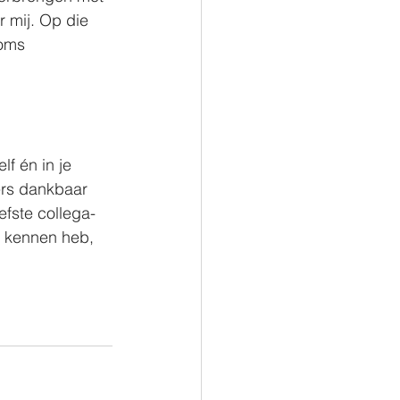
r mij. Op die 
soms 
lf én in je 
ers dankbaar 
efste collega-
en kennen heb, 