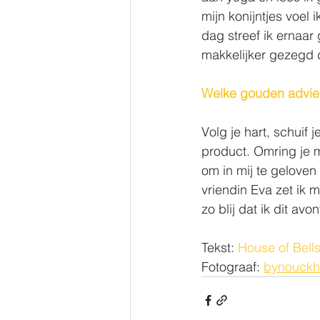
mijn konijntjes voel 
dag streef ik ernaar
makkelijker gezegd 
Welke gouden advie
Volg je hart, schuif j
product. Omring je m
om in mij te geloven 
vriendin Eva zet ik m
zo blij dat ik dit av
Tekst:
 House of Bell
Fotograaf: 
bynouck