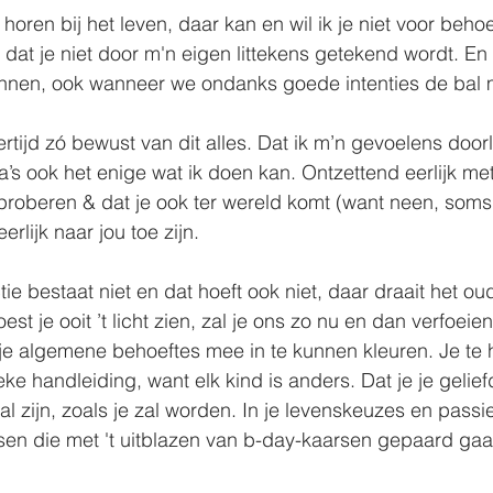
horen bij het leven, daar kan en wil ik je niet voor beho
 dat je niet door m'n eigen littekens getekend wordt. En 
ennen, ook wanneer we ondanks goede intenties de bal
ertijd zó bewust van dit alles. Dat ik m’n gevoelens door
a’s ook het enige wat ik doen kan. Ontzettend eerlijk met
roberen & dat je ook ter wereld komt (want neen, soms l
erlijk naar jou toe zijn.
ctie bestaat niet en dat hoeft ook niet, daar draait het o
est je ooit ’t licht zien, zal je ons zo nu en dan verfoeie
je algemene behoeftes mee in te kunnen kleuren. Je te 
ieke handleiding, want elk kind is anders. Dat je je geli
al zijn, zoals je zal worden. In je levenskeuzes en passies
en die met 't uitblazen van b-day-kaarsen gepaard gaa
.⠀⠀⠀