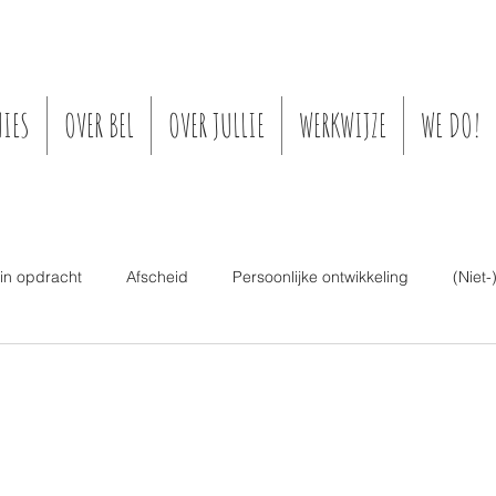
IES
OVER BEL
OVER JULLIE
WERKWIJZE
WE DO!
 in opdracht
Afscheid
Persoonlijke ontwikkeling
(Niet