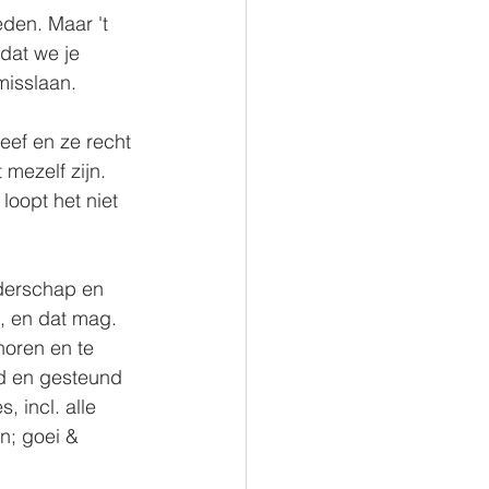
eden. Maar 't 
dat we je 
 misslaan.⠀⠀⠀
leef en ze recht 
 mezelf zijn. 
oopt het niet 
uderschap en 
n, en dat mag. 
horen en te 
efd en gesteund 
, incl. alle 
n; goei & 