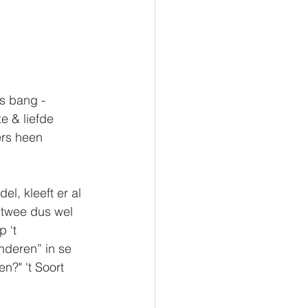
s bang - 
e & liefde 
rs heen 
l, kleeft er al 
 twee dus wel 
 ‘t 
nderen” in se 
n?" 't Soort 