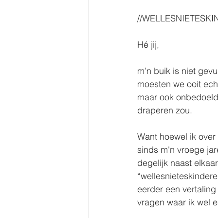
//WELLESNIETESKI
Hé jij,
m’n buik is niet gev
moesten we ooit echt
maar ook onbedoeld 
draperen zou.⠀⠀
⠀⠀⠀
Want hoewel ik over 
sinds m'n vroege jar
degelijk naast elkaar
“wellesnieteskindere
eerder een vertaling
vragen waar ik wel ee
⠀⠀⠀