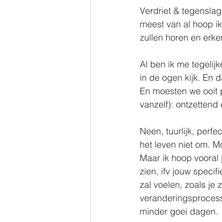
Verdriet & tegenslag 
meest van al hoop ik
zullen horen en erk
⠀⠀⠀
Al ben ik me tegelijk
in de ogen kijk. En d
En moesten we ooit p
vanzelf): ontzettend e
⠀⠀⠀
Neen, tuurlijk, perfe
het leven niet om. Mo
Maar ik hoop vooral 
zien, ifv jouw specif
zal voelen, zoals je z
veranderingsprocess
minder goei dagen