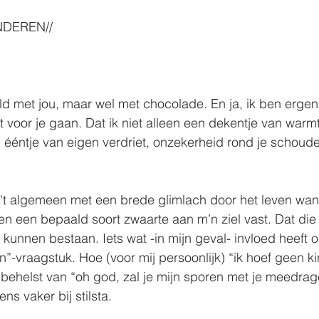
NDEREN//
uld met jou, maar wel met chocolade. En ja, ik ben ergen
 voor je gaan. Dat ik niet alleen een dekentje van warmt
ééntje van eigen verdriet, onzekerheid rond je schoude
't algemeen met een brede glimlach door het leven wande
en een bepaald soort zwaarte aan m’n ziel vast. Dat die
 kunnen bestaan. Iets wat -in mijn geval- invloed heeft op
n”-vraagstuk. Hoe (voor mij persoonlijk) “ik hoef geen ki
 behelst van “oh god, zal je mijn sporen met je meedrage
ns vaker bij stilsta.